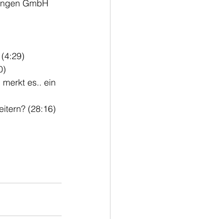
tungen GmbH 
 (4:29)
0)
 merkt es.. ein 
itern? (28:16)