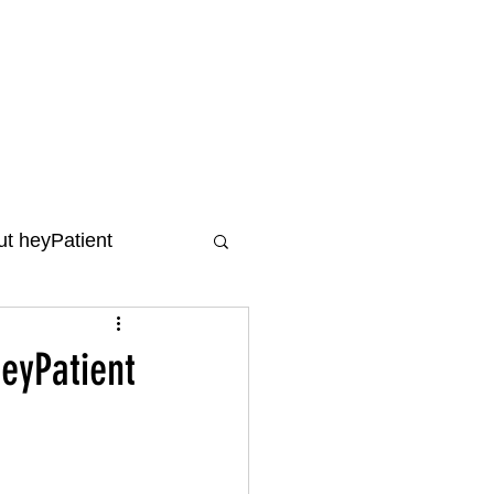
t heyPatient
heyPatient