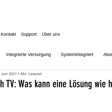
Kontakt
Support
Über uns
Integrierte Versorgung
Systemintegriert
Abou
. Juni 2021
1 Min. Lesezeit
it und Datenschutz
Danke
Digital Front Door
th TV: Was kann eine Lösung wie 