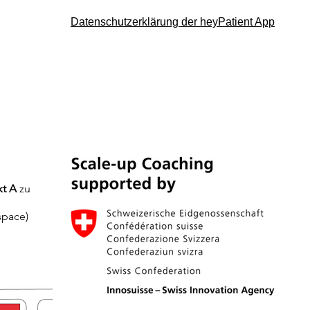
Datenschutzerklärung der heyPatient App
kt A
zu
kspace)