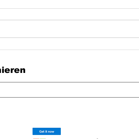
SwissHDS und DigiSanté: Warum sich
Innosu
heyPatient seit Jahren für eine vernetzte
Auszei
Gesundheitsversorgung engagiert
Gesund
ieren