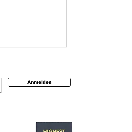
isse ScaleUp: Was diese
chnung für
heitsorganisationen bedeutet
Anmelden