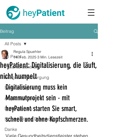
Beitrag
All Posts
Regula Spuehler
All Posts
14. Feb. 2025
3 Min. Lesezeit
heyPatient: Digitalisierung, die läuft,
Patientenzentriert
nicht humpelt
Integrierte Versorgung
Digitalisierung muss kein 
Systemintegriert
Mammutprojekt sein - mit 
About heyPatient
heyPatient starten Sie smart, 
Digitalisierung
schnell und ohne Kopfschmerzen.
Sicherheit und Datenschutz
Danke
Viele Gesundheitsdienstleister stehen 