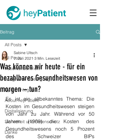
Beitrag
All Posts
Sabine Ultsch
All Posts
7. Juli 2021
3 Min. Lesezeit
Was können wir heute - für ein
Patientenzentriert
bezahlbares Gesundheitswesen von
Integrierte Versorgung
morgen – tun?
Systemintegriert
Es ist ein altbekanntes Thema: Die 
About heyPatient
Kosten im Gesundheitswesen steigen 
Digitalisierung
von Jahr zu Jahr. Während vor 50 
Jahren (1969) die Kosten des 
Sicherheit und Datenschutz
Gesundheitswesens noch 5 Prozent 
Danke
des Schweizer BIPs 