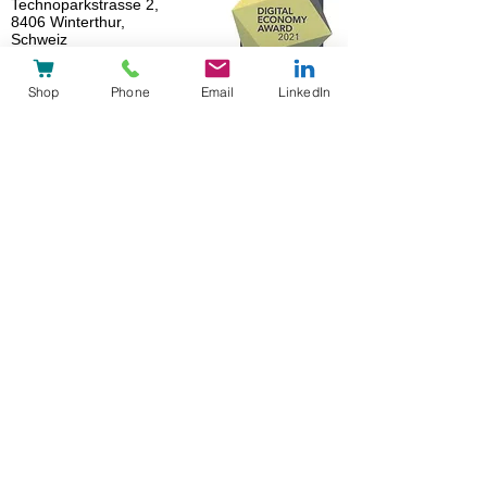
Technoparkstrasse 2,
8406 Winterthur,
Schweiz
+41 44 586 02 01
Schumannstrasse 27,
Shop
Phone
Email
LinkedIn
60325 Frankfurt,
Deutschland
+49 69 505027 314
Standort Winterthur