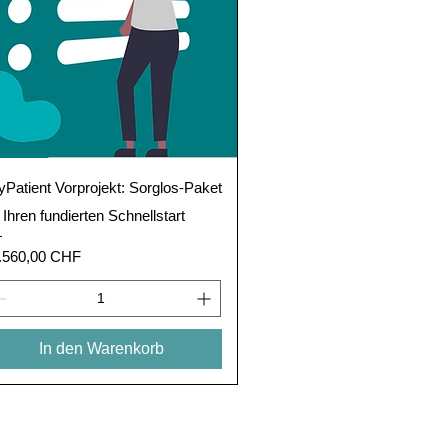
Schnellansicht
yPatient Vorprojekt: Sorglos-Paket
r Ihren fundierten Schnellstart
eis
.560,00 CHF
In den Warenkorb