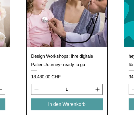
Schnellansicht
Design Workshops: Ihre digitale
he
PatientJourney- ready to go
fü
Preis
Pr
18.480,00 CHF
34
In den Warenkorb