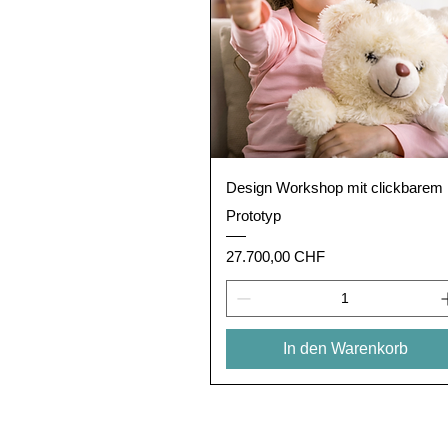
Schnellansicht
Design Workshop mit clickbarem
Prototyp
Preis
27.700,00 CHF
In den Warenkorb