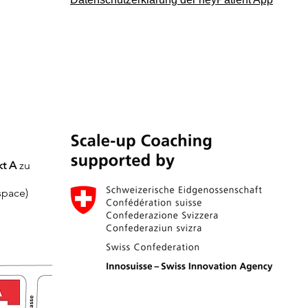
kt A
zu
kspace)