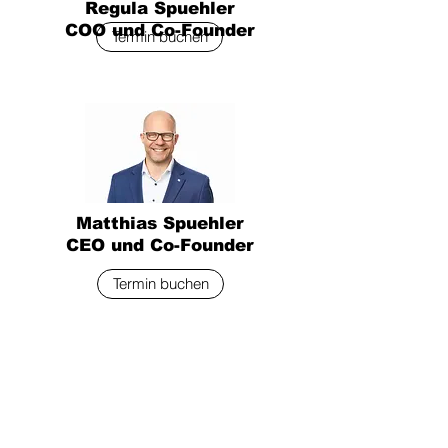
Regula Spuehler
COO und Co-Founder
Termin buchen
Matthias Spuehler
CEO und Co-Founder
Termin buchen