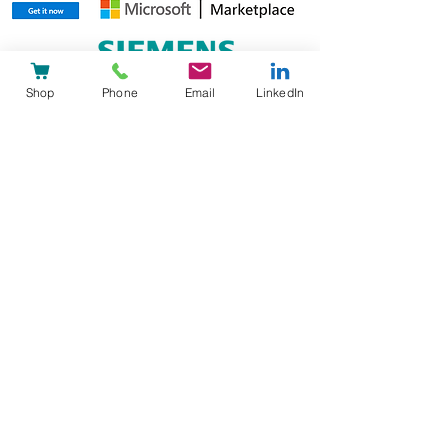
Shop
Phone
Email
LinkedIn
heyPatient AG
Reg-Nr: CHE-326.934.294
DUNS-Nr:
48-042-8462
Technoparkstrasse 2,
8406 Winterthur,
Schweiz
+41 44 586 02 01
Schumannstrasse 27,
60325 Frankfurt,
Deutschland
+49 69 505027 314