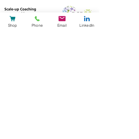
Shop
Phone
Email
LinkedIn
Standort Winterthur
Wir sind im
Technopark, Gebäudetrakt A
zu
finden.
( nach Bistro - Lift neben Open Workspace)