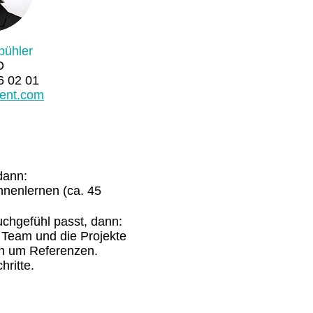
pühler
O
6 02 01
ent.com
dann:
nnenlernen (ca. 45
uchgefühl passt, dann:
s Team und die Projekte
ich um Referenzen.
ritte.