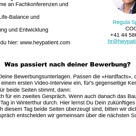
ahme an Fachkonferenzen und
ife-Balance und
Regula S
CO
ung und Entwicklung
+41 44 58
hr@heypati
 du hier:
www.heypatient.com
Was passiert nach deiner Bewerbung?
 Deine Bewerbungsunterlagen. Passen die «Hardfacts», 
 einem ersten Video-Interview ein, für's gegenseitige Ke
für beide Seiten stimmt, dann:
ich für ein zweites Gespräch. Wenn auch danach das Ba
Tag in Winterthur durch. Hier lernst Du Dein zukünftige
h diesem Tag beide Seiten überzeugt sind, bitten wir d
präch entscheiden wir gemeinsam über die nächsten Sch