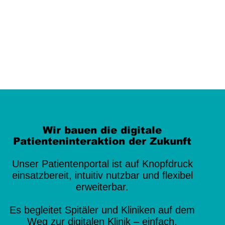
Wir bauen die digitale
Patienteninteraktion der Zukunft
Unser Patientenportal ist auf Knopfdruck
einsatzbereit, intuitiv nutzbar und flexibel
erweiterbar.
Es begleitet Spitäler und Kliniken auf dem
Weg zur digitalen Klinik – einfach,