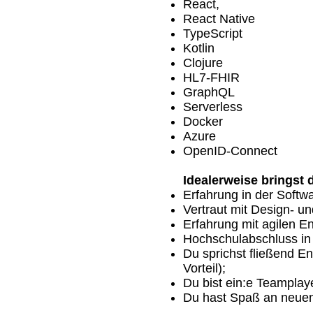
React,
React Native
TypeScript
Kotlin
Clojure
HL7-FHIR
GraphQL
Serverless
Docker
Azure
OpenID-Connect
Idealerweise bringst 
Erfahrung in der Softw
Vertraut mit Design- u
Erfahrung mit agilen 
Hochschulabschluss in 
Du sprichst fließend En
Vorteil);
Du bist ein:e Teamplay
Du hast Spaß an neuen