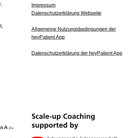
,
Impressum
Datenschutzerklärung Webseite
t,
Allgemeine Nutzungsbedingungen der
heyPatient App
Datenschutzerklärung der heyPatient App
kt A
zu