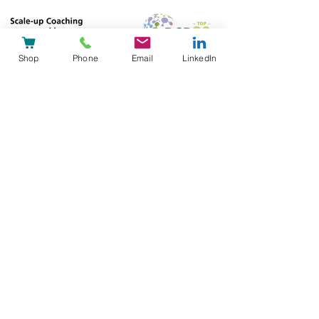
Shop
Phone
Email
LinkedIn
Standort Winterthur
Wir sind im
Technopark, Gebäudetrakt A
zu
finden.
( nach Bistro - Lift neben Open Workspace)