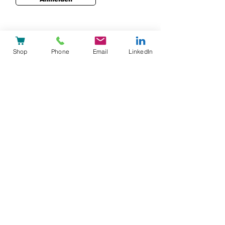
Shop
Phone
Email
LinkedIn
team@heypatient.com
heyPatient AG
Reg-Nr: CHE-326.934.294
DUNS-Nr:
48-042-8462
Technoparkstrasse 2,
8406 Winterthur,
Schweiz
+41 44 586 02 01