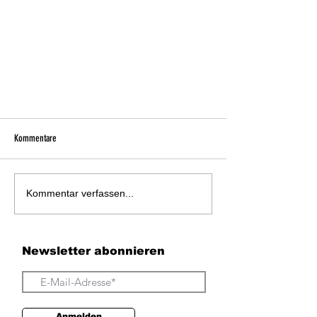
Kommentare
Kommentar verfassen...
Gemeinsam für das Wohl unserer kleinen
Newsletter abonnieren
Heldinnen und Helden! 🏥👦👧
Anmelden