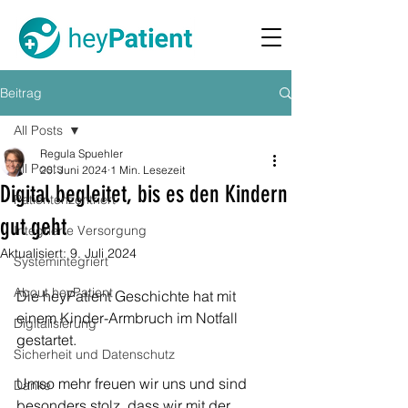
Beitrag
All Posts
Regula Spuehler
All Posts
20. Juni 2024
1 Min. Lesezeit
Digital begleitet, bis es den Kindern
Patientenzentriert
gut geht
Integrierte Versorgung
Aktualisiert:
9. Juli 2024
Systemintegriert
About heyPatient
Die heyPatient Geschichte hat mit 
einem Kinder-Armbruch im Notfall 
Digitalisierung
gestartet. 
Sicherheit und Datenschutz
Umso mehr freuen wir uns und sind 
Danke
besonders stolz, dass wir mit der 