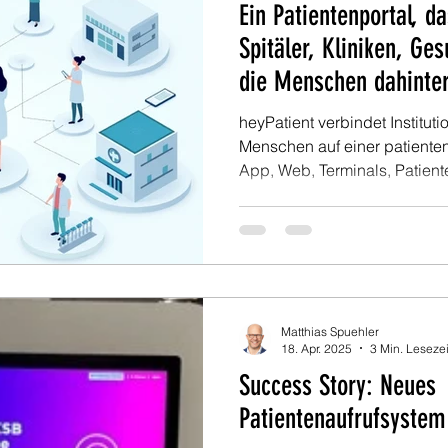
Ein Patientenportal, da
Spitäler, Kliniken, Ge
die Menschen dahinte
heyPatient verbindet Institu
Menschen auf einer patientenz
App, Web, Terminals, Patient
Sprachen, mit digitaler Ident
a Service. Für Spitäler, Klini
Gesundheitsregionen, die ec
vernetzte Versorgung einfach 
Matthias Spuehler
18. Apr. 2025
3 Min. Lesezei
Success Story: Neues
Patientenaufrufsystem 