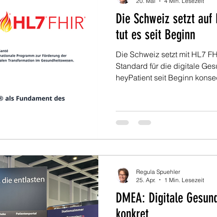
20. Mai
4 Min. Lesezeit
Die Schweiz setzt auf
tut es seit Beginn
Die Schweiz setzt mit HL7 FH
Standard für die digitale G
heyPatient seit Beginn kons
aufgebaut wurde, und wesha
Digitalisierung nur mit patien
und einem echten Continuum 
Regula Spuehler
25. Apr.
1 Min. Lesezeit
DMEA: Digitale Gesund
konkret