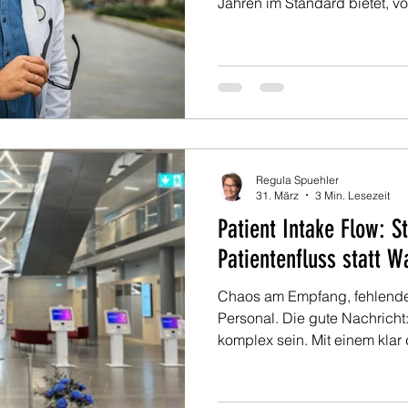
Jahren im Standard bietet, vo
Patientenführung über automa
digitalen Navigation, hebt di
den nächsten Level. Prozess
individuell erweiterbar.
Regula Spuehler
31. März
3 Min. Lesezeit
Patient Intake Flow: St
Patientenfluss statt W
Chaos am Empfang, fehlende 
Personal. Die gute Nachricht
komplex sein. Mit einem klar d
bewährten Prozessen und der
Tempo auszubauen, entsteht
schneller als viele denken.