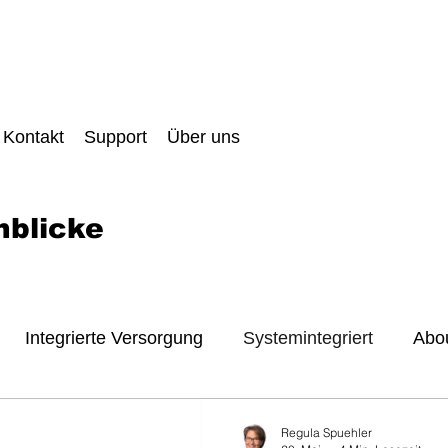
Kontakt
Support
Über uns
nblicke
Integrierte Versorgung
Systemintegriert
Abou
it und Datenschutz
Danke
Digital Front Door
Regula Spuehler