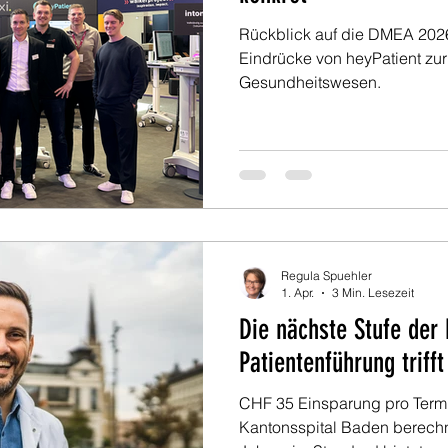
Rückblick auf die DMEA 2026
Eindrücke von heyPatient zur
Gesundheitswesen.
Regula Spuehler
1. Apr.
3 Min. Lesezeit
Die nächste Stufe der
Patientenführung triff
CHF 35 Einsparung pro Termi
Kantonsspital Baden berechn