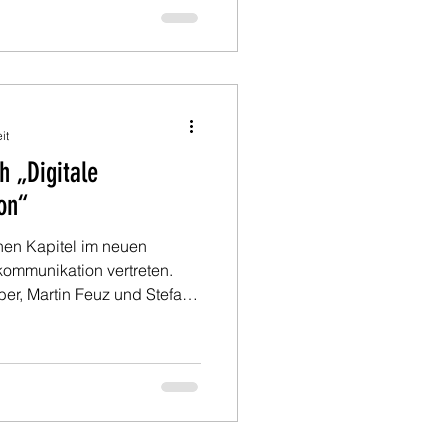
it
h „Digitale
on“
enen Kapitel im neuen
kommunikation vertreten.
er, Martin Feuz und Stefan
, wie nahtlose digitale
g gelingt und welchen
achpersonen und Patientinnen
snah, erprobt und