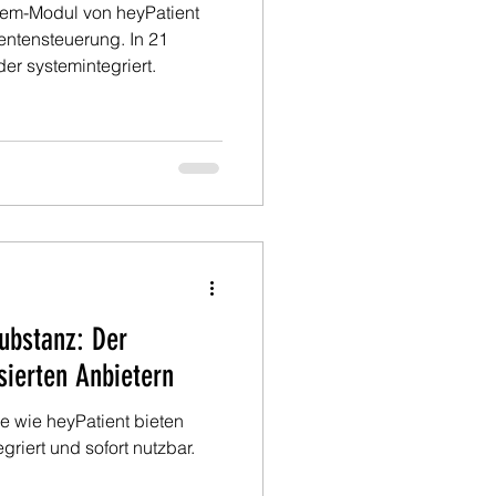
tem-Modul von heyPatient
ientensteuerung. In 21
er systemintegriert.
Substanz: Der
sierten Anbietern
le wie heyPatient bieten
egriert und sofort nutzbar.