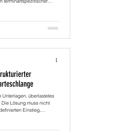
n terminartspezifischer
tisierte Aufgaben bis zur
e neue Virtual Workforce auf
expertise auf Knopfdruck,
rukturierter
arteschlange
Unterlagen, überlastetes
: Die Lösung muss nicht
efinierten Einstieg,
 Freiheit, im eigenen
 spürbare Verbesserung,