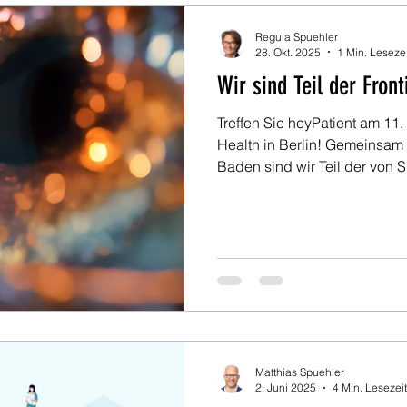
Regula Spuehler
28. Okt. 2025
1 Min. Lesezei
Wir sind Teil der Front
Treffen Sie heyPatient am 11
Health in Berlin! Gemeinsam
Baden sind wir Teil der von
Dive Session: „Going Beyond 
How is Smart Technology Tra
Operations?” Erleben Sie pr
Siemens Xcelerator Ökosyste
smarte Technologien den Klin
verbessern.
Matthias Spuehler
2. Juni 2025
4 Min. Lesezeit