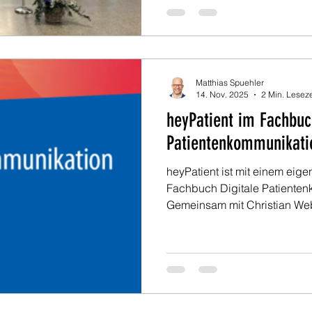
Matthias Spuehler
14. Nov. 2025
2 Min. Leseze
heyPatient im Fachbuc
Patientenkommunikati
heyPatient ist mit einem eig
Fachbuch Digitale Patienten
Gemeinsam mit Christian Web
Stalder zeigt Regula Spuehler
Patienteninteraktion im Allta
Mehrwert sie für Spitäler, F
und Patienten schafft – praxi
unmittelbar umsetzbar.