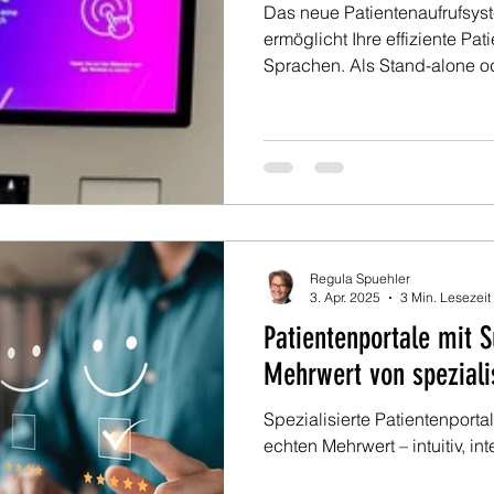
Das neue Patientenaufrufsys
ermöglicht Ihre effiziente Pat
Sprachen. Als Stand-alone od
Regula Spuehler
3. Apr. 2025
3 Min. Lesezeit
Patientenportale mit 
Mehrwert von speziali
Spezialisierte Patientenporta
echten Mehrwert – intuitiv, int