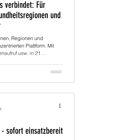
s verbindet: Für
sundheitsregionen und
r
tionen, Regionen und
entrierten Plattform. Mit
enaufruf usw. in 21
ifikation und heyFamily – as
ken und
hte Prozessoptimierung und
aktivieren wollen.
t
- sofort einsatzbereit