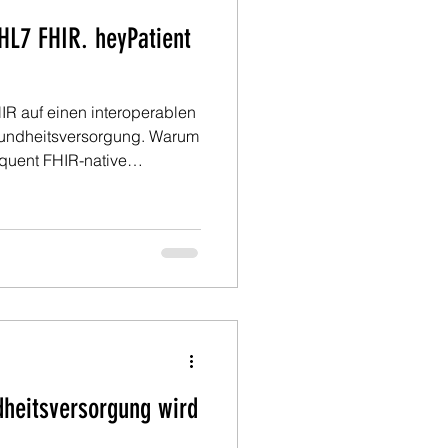
 HL7 FHIR. heyPatient
IR auf einen interoperablen
esundheitsversorgung. Warum
equent FHIR-native
lb nachhaltige
tenzentrierten Plattformen
of Care gelingt.
heitsversorgung wird