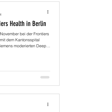
t
iers Health in Berlin
. November bei der Frontiers
 mit dem Kantonsspital
 Siemens moderierten Deep
Traditional Healthcare:
nsforming Daily Healthcare
axisnahe Einblicke aus dem
m und erfahren Sie, wie
ikalltag nachhaltig