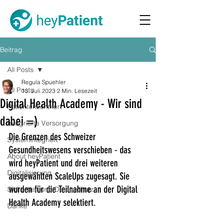
Beitrag
All Posts
Regula Spuehler
All Posts
13. Juli 2023
2 Min. Lesezeit
Digital Health Academy - Wir sind
Patientenzentriert
dabei =)
Integrierte Versorgung
Die Grenzen des Schweizer 
Systemintegriert
Gesundheitswesens verschieben - das 
About heyPatient
wird heyPatient und drei weiteren 
Digitalisierung
ausgewählten ScaleUps zugesagt. Sie 
wurden für die Teilnahme an der Digital 
Sicherheit und Datenschutz
Health Academy selektiert.
Danke