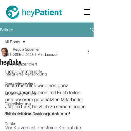
Beitrag
All Posts
Regula Spuehler
All Posts
17. Mai 2023
1 Min. Lesezeit
heyBaby
Patientenzentriert
Liebe Community, 
Integrierte Versorgung
Systemintegriert
heute möchten wir einen ganz 
besonderen Moment mit Euch teilen 
About heyPatient
und unserem geschätzten Mitarbeiter, 
Digitalisierung
Jürgen Link, herzlich zu seinem neuen 
Titel als Grossvater gratulieren!
Sicherheit und Datenschutz
Danke
Vor Kurzem ist der kleine Kai auf die 