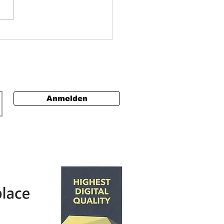
hweiz setzt auf HL7 FHIR.
ient tut es seit Beginn
Anmelden