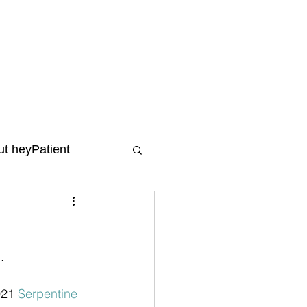
t heyPatient
.
021 
Serpentine 