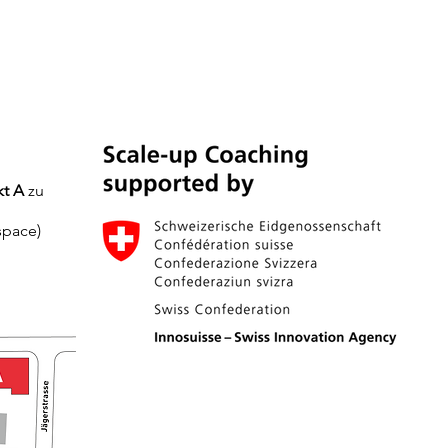
kt A
zu
kspace)