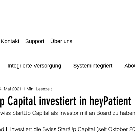
Kontakt
Support
Über uns
Integrierte Versorgung
Systemintegriert
Abou
4. Mai 2021
1 Min. Lesezeit
it und Datenschutz
Danke
Digital Front Door
p Capital investiert in heyPatient
Swiss StartUp Capital als Investor mit an Board zu haben
 I  investiert die Swiss StartUp Capital (seit Oktober 2