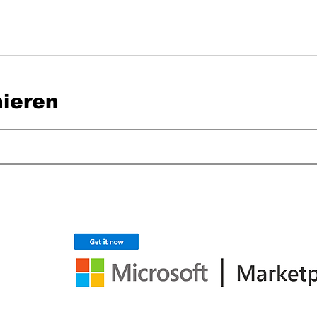
Innosuisse ScaleUp: Was diese
Die Sc
Auszeichnung für
heyPat
Gesundheitsorganisationen bedeutet
ieren