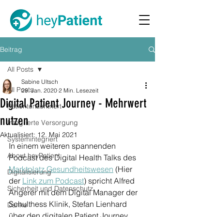
Beitrag
All Posts
Sabine Ultsch
All Posts
29. Jan. 2020
2 Min. Lesezeit
Digital Patient Journey - Mehrwert
Patientenzentriert
nutzen
Integrierte Versorgung
Aktualisiert:
12. Mai 2021
Systemintegriert
In einem weiteren spannenden 
About heyPatient
Podcast des Digital Health Talks des 
Marktplatz Gesundheitswesen
 (Hier 
Digitalisierung
der 
Link zum Podcast
) spricht Alfred 
Sicherheit und Datenschutz
Angerer mit dem Digital Manager der 
Schulthess Klinik, Stefan Lienhard 
Danke
über den digitalen Patient Journey. 