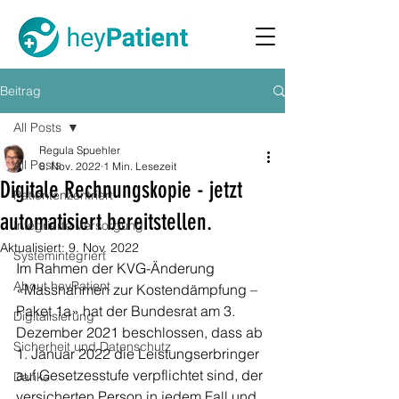
Beitrag
All Posts
Regula Spuehler
All Posts
8. Nov. 2022
1 Min. Lesezeit
Digitale Rechnungskopie - jetzt
Patientenzentriert
automatisiert bereitstellen.
Integrierte Versorgung
Aktualisiert:
9. Nov. 2022
Systemintegriert
Im Rahmen der KVG-Änderung 
About heyPatient
«Massnahmen zur Kostendämpfung – 
Paket 1a» hat der Bundesrat am 3. 
Digitalisierung
Dezember 2021 beschlossen, dass ab 
Sicherheit und Datenschutz
1. Januar 2022 die Leistungserbringer 
auf Gesetzesstufe verpflichtet sind, der 
Danke
versicherten Person in jedem Fall und 