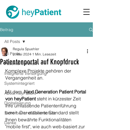
Beitrag
All Posts
Regula Spuehler
All Posts
2. Mai 2024
1 Min. Lesezeit
Patientenportal auf Knopfdruck
Patientenzentriert
Komplexe Projekte gehören der 
Integrierte Versorgung
Vergangenheit an.
Systemintegriert
Mit dem  
Next Generation Patient Portal 
About heyPatient
von heyPatient
 steht in kürzester Zeit 
Digitalisierung
Ihre umfassende Patientenführung 
bereit. Der etablierte Standard stellt 
Sicherheit und Datenschutz
Ihnen bewährte Funktionalitäten 
Danke
"mobile first", wie auch web-basiert zur 