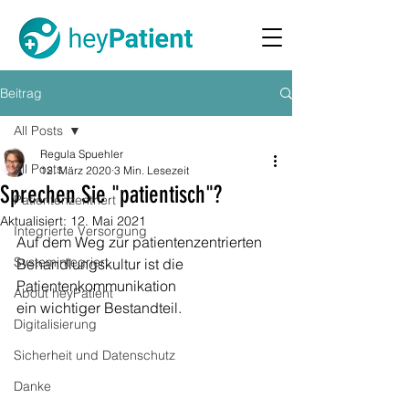
Beitrag
All Posts
Regula Spuehler
All Posts
12. März 2020
3 Min. Lesezeit
Sprechen Sie "patientisch"?
Patientenzentriert
Aktualisiert:
12. Mai 2021
Integrierte Versorgung
Auf dem Weg zur patientenzentrierten 
Systemintegriert
Behandlungskultur ist die 
Patientenkommunikation  
About heyPatient
ein wichtiger Bestandteil.
Digitalisierung
Sicherheit und Datenschutz
Danke