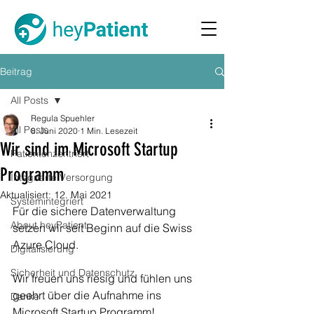
Beitrag
All Posts
Regula Spuehler
All Posts
8. Juni 2020
1 Min. Lesezeit
Wir sind im Microsoft Startup
Patientenzentriert
Programm
Integrierte Versorgung
Aktualisiert:
12. Mai 2021
Systemintegriert
Für die sichere Datenverwaltung 
About heyPatient
setzen wir seit Beginn auf die Swiss 
Azure Cloud. 
Digitalisierung
Sicherheit und Datenschutz
Wir freuen uns riesig und fühlen uns 
geehrt über die Aufnahme ins 
Danke
Microsoft Startup Programm!