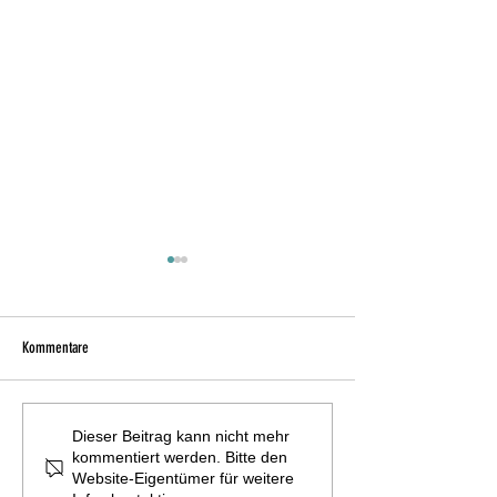
Kommentare
Innosuisse ScaleUp: Was diese
Die Schweiz setzt auf 
Dieser Beitrag kann nicht mehr
kommentiert werden. Bitte den
Auszeichnung für
heyPatient tut es seit 
Website-Eigentümer für weitere
Gesundheitsorganisationen bedeutet